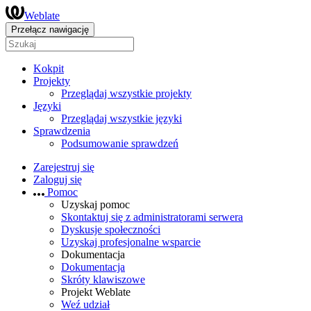
Weblate
Przełącz nawigację
Kokpit
Projekty
Przeglądaj wszystkie projekty
Języki
Przeglądaj wszystkie języki
Sprawdzenia
Podsumowanie sprawdzeń
Zarejestruj się
Zaloguj się
Pomoc
Uzyskaj pomoc
Skontaktuj się z administratorami serwera
Dyskusje społeczności
Uzyskaj profesjonalne wsparcie
Dokumentacja
Dokumentacja
Skróty klawiszowe
Projekt Weblate
Weź udział