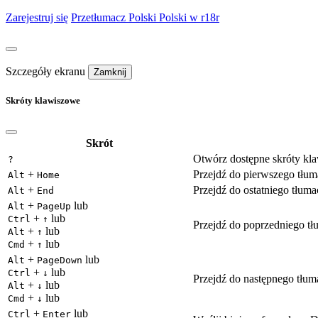
Zarejestruj się
Przetłumacz
Polski
Polski w r18r
Szczegóły ekranu
Zamknij
Skróty klawiszowe
Skrót
Otwórz dostępne skróty kl
?
+
Przejdź do pierwszego tłu
Alt
Home
+
Przejdź do ostatniego tłu
Alt
End
+
lub
Alt
PageUp
+
lub
Ctrl
↑
Przejdź do poprzedniego t
+
lub
Alt
↑
+
lub
Cmd
↑
+
lub
Alt
PageDown
+
lub
Ctrl
↓
Przejdź do następnego tłu
+
lub
Alt
↓
+
lub
Cmd
↓
+
lub
Ctrl
Enter