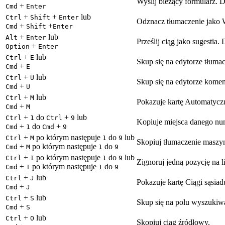
Wyślij bieżący formularz. D
+
Cmd
Enter
+
+
lub
Ctrl
Shift
Enter
Odznacz tłumaczenie jako Wy
+
+
Cmd
Shift
Enter
+
lub
Alt
Enter
Prześlij ciąg jako sugestia
+
Option
Enter
+
lub
Ctrl
E
Skup się na edytorze tłuma
+
Cmd
E
+
lub
Ctrl
U
Skup się na edytorze komen
+
Cmd
U
+
lub
Ctrl
M
Pokazuje kartę Automatyczn
+
Cmd
M
+
do
+
lub
Ctrl
1
Ctrl
9
Kopiuje miejsca danego nu
+
do
+
Cmd
1
Cmd
9
+
po którym następuje
do
lub
Ctrl
M
1
9
Skopiuj tłumaczenie maszy
+
po którym następuje
do
Cmd
M
1
9
+
po którym następuje
do
lub
Ctrl
I
1
9
Zignoruj jedną pozycję na 
+
po którym następuje
do
Cmd
I
1
9
+
lub
Ctrl
J
Pokazuje kartę Ciągi sąsiad
+
Cmd
J
+
lub
Ctrl
S
Skup się na polu wyszukiw
+
Cmd
S
+
lub
Ctrl
O
Skopiuj ciąg źródłowy.