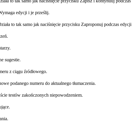
ziała to tak samo jak naciśnięcie przycisku Zapisz i kontynuuj podczas
maga edycji i je prześlij.
. Działa to tak samo jak naciśnięcie przycisku Zaproponuj podczas edycji
czeń.
tarzy.
e sugestie.
meru z ciągu źródłowego.
nowe podanego numeru do aktualnego tłumaczenia.
liście testów zakończonych niepowodzeniem.
ujące.
ania.