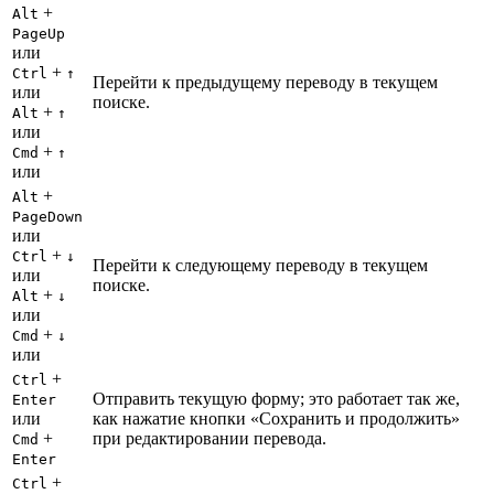
+
Alt
PageUp
или
+
Ctrl
↑
Перейти к предыдущему переводу в текущем
или
поиске.
+
Alt
↑
или
+
Cmd
↑
или
+
Alt
PageDown
или
+
Ctrl
↓
Перейти к следующему переводу в текущем
или
поиске.
+
Alt
↓
или
+
Cmd
↓
или
+
Ctrl
Отправить текущую форму; это работает так же,
Enter
или
как нажатие кнопки «Сохранить и продолжить»
+
при редактировании перевода.
Cmd
Enter
+
Ctrl