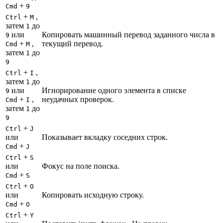
+
Cmd
9
+
,
Ctrl
M
затем
до
1
или
Копировать машинный перевод заданного числа в
9
+
,
текущий перевод.
Cmd
M
затем
до
1
9
+
,
Ctrl
I
затем
до
1
или
Игнорирование одного элемента в списке
9
+
,
неудачных проверок.
Cmd
I
затем
до
1
9
+
Ctrl
J
или
Показывает вкладку соседних строк.
+
Cmd
J
+
Ctrl
S
или
Фокус на поле поиска.
+
Cmd
S
+
Ctrl
O
или
Копировать исходную строку.
+
Cmd
O
+
Ctrl
Y