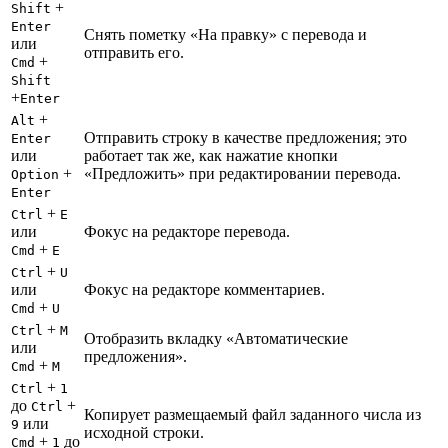
+
Shift
Enter
Снять пометку «На правку» с перевода и
или
отправить его.
+
Cmd
Shift
+
Enter
+
Alt
Отправить строку в качестве предложения; это
Enter
или
работает так же, как нажатие кнопки
+
«Предложить» при редактировании перевода.
Option
Enter
+
Ctrl
E
или
Фокус на редакторе перевода.
+
Cmd
E
+
Ctrl
U
или
Фокус на редакторе комментариев.
+
Cmd
U
+
Ctrl
M
Отобразить вкладку «Автоматические
или
предложения».
+
Cmd
M
+
Ctrl
1
до
+
Ctrl
Копирует размещаемый файл заданного числа из
или
9
исходной строки.
+
до
Cmd
1