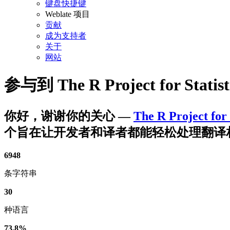
键盘快捷键
Weblate 项目
贡献
成为支持者
关于
网站
参与到
The R Project for Stati
你好，谢谢你的关心
—
The R Project for
个旨在让开发者和译者都能轻松处理翻译
6948
条字符串
30
种语言
73.8%