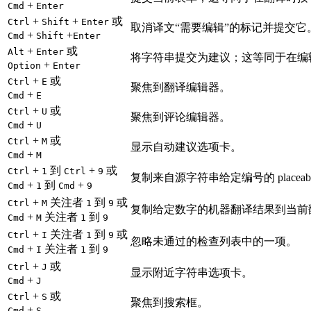
+
Cmd
Enter
+
+
或
Ctrl
Shift
Enter
取消译文“需要编辑”的标记并提交它
+
+
Cmd
Shift
Enter
+
或
Alt
Enter
将字符串提交为建议；这等同于在编
+
Option
Enter
+
或
Ctrl
E
聚焦到翻译编辑器。
+
Cmd
E
+
或
Ctrl
U
聚焦到评论编辑器。
+
Cmd
U
+
或
Ctrl
M
显示自动建议选项卡。
+
Cmd
M
+
到
+
或
Ctrl
1
Ctrl
9
复制来自源字符串给定编号的 placeab
+
到
+
Cmd
1
Cmd
9
+
关注者
到
或
Ctrl
M
1
9
复制给定数字的机器翻译结果到当前
+
关注者
到
Cmd
M
1
9
+
关注者
到
或
Ctrl
I
1
9
忽略未通过的检查列表中的一项。
+
关注者
到
Cmd
I
1
9
+
或
Ctrl
J
显示附近字符串选项卡。
+
Cmd
J
+
或
Ctrl
S
聚焦到搜索框。
+
Cmd
S