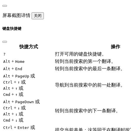
屏幕截图详情
关闭
键盘快捷键
快捷方式
操作
打开可用的键盘快捷键。
?
+
转到当前搜索的第一个翻译。
Alt
Home
+
转到当前搜索中的最后一条翻译。
Alt
End
+
或
Alt
PageUp
+
或
Ctrl
↑
导航到当前搜索中的前一处翻译。
+
或
Alt
↑
+
或
Cmd
↑
+
或
Alt
PageDown
+
或
Ctrl
↓
转到当前搜索中的下一条翻译。
+
或
Alt
↓
+
或
Cmd
↓
+
或
Ctrl
Enter
提交当前表单；这等同于在翻译时按下